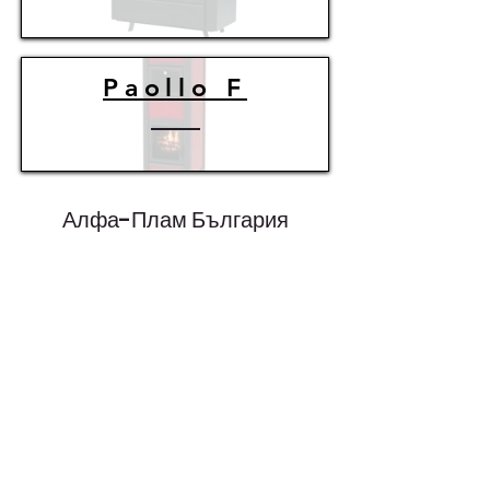
Paollo F
Алфа-Плам България
©2022 Тази страница се поддържа от Калдо-М
ЕООД, упълномощен представител на Алфа-Плам
за България.