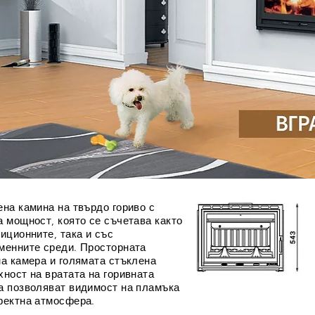
ена камина на твърдо гориво с
а мощност, която се съчетава както
диционните, така и със
менните среди. Просторната
на камера и голямата стъклена
хност на вратата на горивната
а позволяват видимост на пламъка
фектна атмосфера.