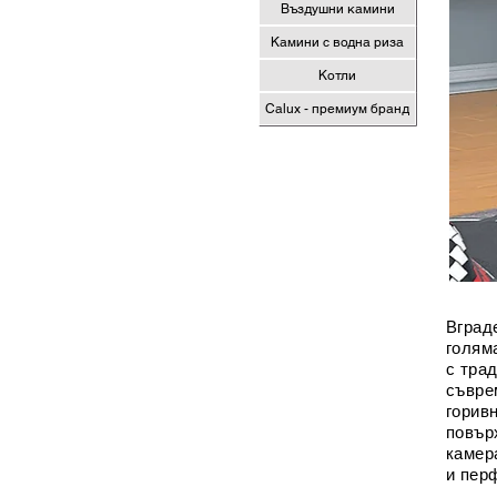
Въздушни камини
Камини с водна риза
Котли
Calux - премиум бранд
Вград
голям
с тра
съвре
горив
повър
камер
и пер