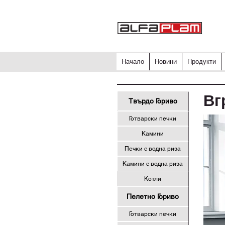
Начало
Новини
Продукти
Вг
Твърдо Гориво
Готварски печки
Камини
Печки с водна риза
Камини с водна риза
Котли
Пелетно Гориво
Готварски печки