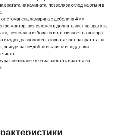
а вратата на камината, позволява оглед на огъня в
а
 от стоманена ламарина с дебелина 4мм
 регулатор, разположен в долната част на вратата
ата, позволява избора на интензивност на пожара
а въздух, разположен в горната част на вратата на
а, осигурява по-добро изгаряне и поддържа
о чисто
ува специален ключ за работа с вратата на
а
рактеристики