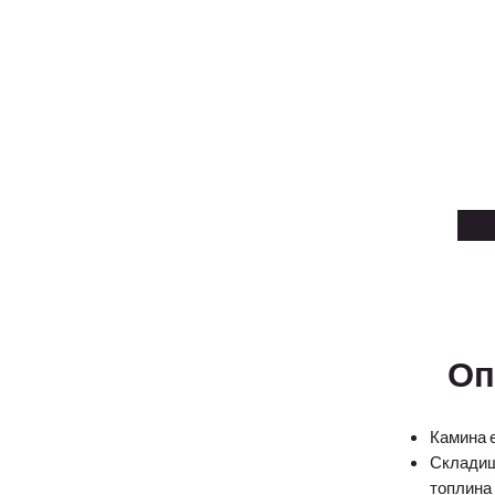
Оп
Камина е
Складище
топлина